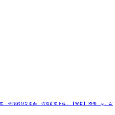
c arm dmg版本， 会跳转到新页面，选择直接下载， 【安装】 双击dmg， 双