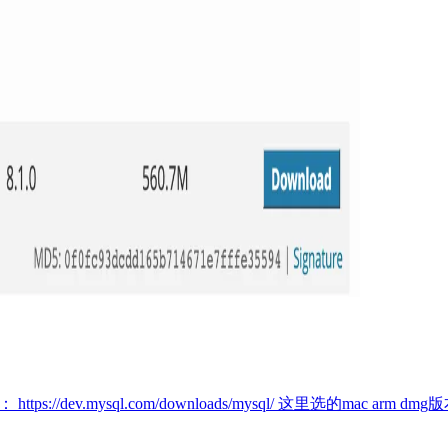
tps://dev.mysql.com/downloads/mysql/ 这里选的ma