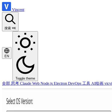
Vincent
搜索
⌘K
EN
Toggle theme
全部
思考
Claude
Web
Node.js
Electron
DevOps
工具
AI绘画
vicv