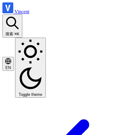
Vincent
搜索
⌘K
EN
Toggle theme