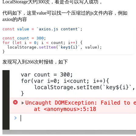
LocalStorage大约300次，看是否可以写入成功，
代码如下，这里value可以找一个压缩过的js文件内容，例如
axios的内容
const
 value
 =
 `axios.js content`
;
const
 count
 =
 300
;
for
 (
let
 i 
=
 0
; i 
<
 count; i
++
) {
  localStorage.
setItem
(
`key${
i
}`
, value);
}
发现写入到266次时报错，如下