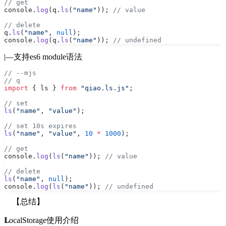
// get
console.
log
(q.
ls
(
"name"
)); 
// value
// delete
q.
ls
(
"name"
, 
null
);
console.
log
(q.
ls
(
"name"
)); 
// undefined
|—支持es6 module语法
// --mjs
// q
import
 { ls } 
from
 "qiao.ls.js"
;
// set
ls
(
"name"
, 
"value"
);
// set 10s expires
ls
(
"name"
, 
"value"
, 
10
 *
 1000
);
// get
console.
log
(
ls
(
"name"
)); 
// value
// delete
ls
(
"name"
, 
null
);
console.
log
(
ls
(
"name"
)); 
// undefined
【总结】
LocalStorage使用介绍