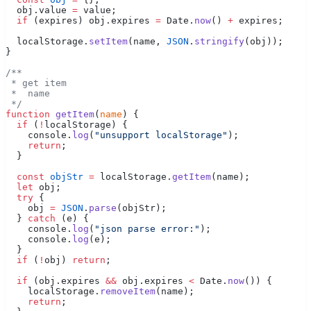
  obj.value 
=
 value;
  if
 (expires) obj.expires 
=
 Date.
now
() 
+
 expires;
  localStorage.
setItem
(name, 
JSON
.
stringify
(obj));
}
/**
 * get item
 *  name
 */
function
 getItem
(
name
) {
  if
 (
!
localStorage) {
    console.
log
(
"unsupport localStorage"
);
    return
;
  }
  const
 objStr
 =
 localStorage.
getItem
(name);
  let
 obj;
  try
 {
    obj 
=
 JSON
.
parse
(objStr);
  } 
catch
 (e) {
    console.
log
(
"json parse error:"
);
    console.
log
(e);
  }
  if
 (
!
obj) 
return
;
  if
 (obj.expires 
&&
 obj.expires 
<
 Date.
now
()) {
    localStorage.
removeItem
(name);
    return
;