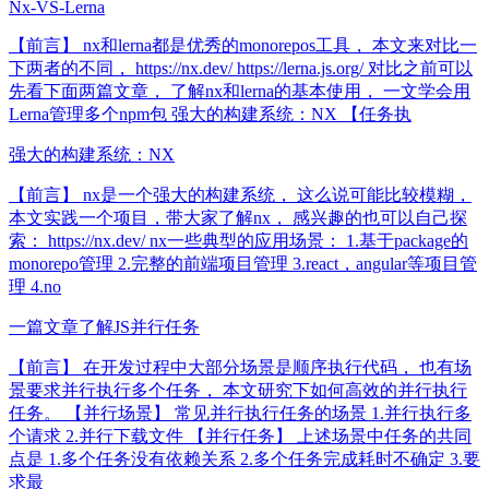
Nx-VS-Lerna
【前言】 nx和lerna都是优秀的monorepos工具， 本文来对比一
下两者的不同， https://nx.dev/ https://lerna.js.org/ 对比之前可以
先看下面两篇文章， 了解nx和lerna的基本使用， 一文学会用
Lerna管理多个npm包 强大的构建系统：NX 【任务执
强大的构建系统：NX
【前言】 nx是一个强大的构建系统， 这么说可能比较模糊，
本文实践一个项目，带大家了解nx， 感兴趣的也可以自己探
索： https://nx.dev/ nx一些典型的应用场景： 1.基于package的
monorepo管理 2.完整的前端项目管理 3.react，angular等项目管
理 4.no
一篇文章了解JS并行任务
【前言】 在开发过程中大部分场景是顺序执行代码， 也有场
景要求并行执行多个任务， 本文研究下如何高效的并行执行
任务。 【并行场景】 常见并行执行任务的场景 1.并行执行多
个请求 2.并行下载文件 【并行任务】 上述场景中任务的共同
点是 1.多个任务没有依赖关系 2.多个任务完成耗时不确定 3.要
求最