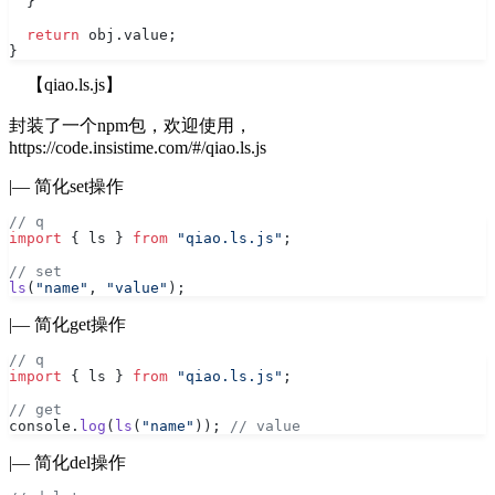
  }
  return
 obj.value;
}
【qiao.ls.js】
封装了一个npm包，欢迎使用，
https://code.insistime.com/#/qiao.ls.js
|— 简化set操作
// q
import
 { ls } 
from
 "qiao.ls.js"
;
// set
ls
(
"name"
, 
"value"
);
|— 简化get操作
// q
import
 { ls } 
from
 "qiao.ls.js"
;
// get
console.
log
(
ls
(
"name"
)); 
// value
|— 简化del操作