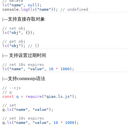
// delete
ls
(
"name"
, 
null
);
console.
log
(
ls
(
"name"
)); 
// undefined
|—支持直接存取对象
// set obj
ls
(
"obj"
, {});
// get obj
ls
(
"obj"
); 
// {}
|— 支持设置过期时间
// set 10s expires
ls
(
"name"
, 
"value"
, 
10
 *
 1000
);
|—支持commonjs语法
// --cjs
// q
const
 q
 =
 require
(
"qiao.ls.js"
);
// set
q.
ls
(
"name"
, 
"value"
);
// set 10s expires
q.
ls
(
"name"
, 
"value"
, 
10
 *
 1000
);