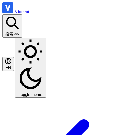
Vincent
搜索
⌘K
EN
Toggle theme