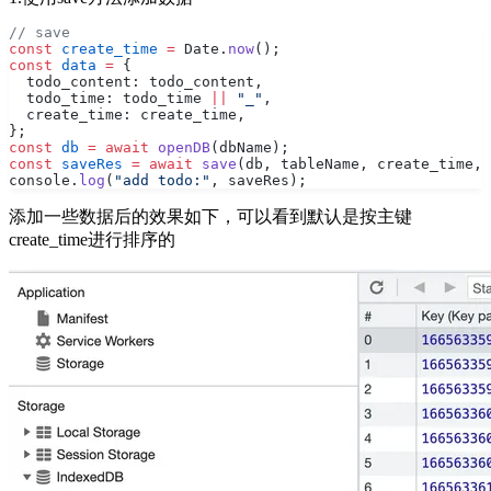
// save
const
 create_time
 =
 Date.
now
();
const
 data
 =
 {
  todo_content: todo_content,
  todo_time: todo_time 
||
 "_"
,
  create_time: create_time,
};
const
 db
 =
 await
 openDB
(dbName);
const
 saveRes
 =
 await
 save
(db, tableName, create_time, 
console.
log
(
"add todo:"
, saveRes);
添加一些数据后的效果如下，可以看到默认是按主键
create_time进行排序的