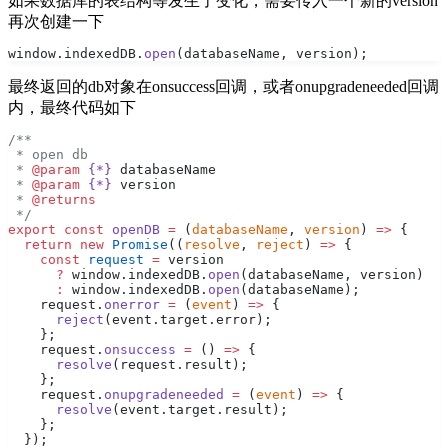
如果数据库的表结构等发生了变化，需要传入一个新的version
再次创建一下
window.indexedDB.
open
(databaseName, version);
最终返回的db对象在onsuccess回调，或者onupgradeneeded回调
内，最终代码如下
/**
 * open db
 * 
@param
 {*}
 databaseName
 * 
@param
 {*}
 version
 * 
@returns
 */
export
 const
 openDB
 =
 (
databaseName
, 
version
) 
=>
 {
  return
 new
 Promise
((
resolve
, 
reject
) 
=>
 {
    const
 request
 =
 version
      ?
 window.indexedDB.
open
(databaseName, version)
      :
 window.indexedDB.
open
(databaseName);
    request.
onerror
 =
 (
event
) 
=>
 {
      reject
(event.target.error);
    };
    request.
onsuccess
 =
 () 
=>
 {
      resolve
(request.result);
    };
    request.
onupgradeneeded
 =
 (
event
) 
=>
 {
      resolve
(event.target.result);
    };
  });