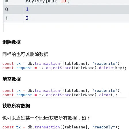
删除数据
同样的也可以删除数据
const
 tx
 =
 db.
transaction
([tableName], 
"readwrite"
);
const
 request
 =
 tx.
objectStore
(tableName).
delete
(key);
清空数据
const
 tx
 =
 db.
transaction
([tableName], 
"readwrite"
);
const
 request
 =
 tx.
objectStore
(tableName).
clear
();
获取所有数据
也可以通过某一个index获取所有数据，如下
const
 tx
 =
 db.
transaction
([tableName], 
"readonly"
);