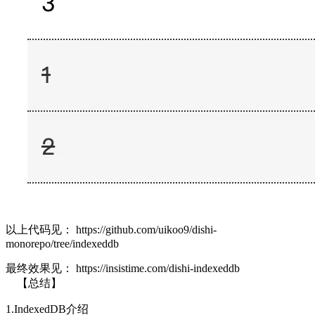
以上代码见：
https://github.com/uikoo9/dishi-
monorepo/tree/indexeddb
最终效果见：
https://insistime.com/dishi-indexeddb
【总结】
1.IndexedDB介绍