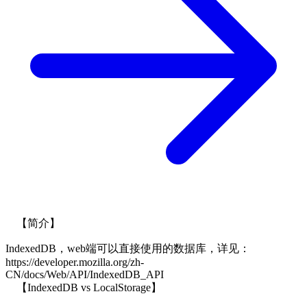
【简介】
IndexedDB，web端可以直接使用的数据库，详见：
https://developer.mozilla.org/zh-
CN/docs/Web/API/IndexedDB_API
【IndexedDB vs LocalStorage】