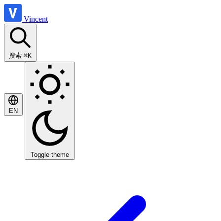
Vincent
搜索
⌘K
EN
Toggle theme