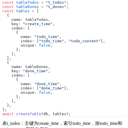
const
 tableTodos
 =
 "t_todos"
;
const
 tableDones
 =
 "t_dones"
;
const
 tables
 =
 [
  {
    name: tableTodos,
    key: 
"create_time"
,
    index: [
      {
        name: 
"todo_time"
,
        index: [
"todo_time"
, 
"todo_content"
],
        unique: 
false
,
      },
    ],
  },
  {
    name: tableDones,
    key: 
"done_time"
,
    index: [
      {
        name: 
"done_time"
,
        index: [
"done_time"
],
        unique: 
false
,
      },
    ],
  },
];
await
 createTable
(db, tables);
表t_todos：主键为create_time，索引todo_time，按todo_time和