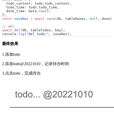
  todo_content: todo.todo_content,
  todo_time: todo.todo_time,
  done_time: Date.
now
(),
};
const
 saveRes
 =
 await
 save
(db, tableDones, 
null
, done);
// del
await
 del
(db, tableTodos, key);
console.
log
(
"del todo:"
, saveRes);
最终效果
1.添加todo
2.添加todo@20221010，记录待办时间
3.点击todo，完成待办