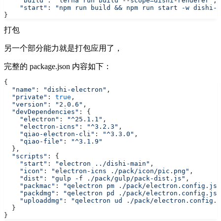
    "build"
: 
"lerna run build --scope=dishi-renderer"
,
    "start"
: 
"npm run build && npm run start -w dishi-e
}
打包
另一个部分能力就是打包应用了，
完整的 package.json 内容如下：
{
  "name"
: 
"dishi-electron"
,
  "private"
: 
true
,
  "version"
: 
"2.0.6"
,
  "devDependencies"
: {
    "electron"
: 
"^25.1.1"
,
    "electron-icns"
: 
"^3.2.3"
,
    "qiao-electron-cli"
: 
"^3.3.0"
,
    "qiao-file"
: 
"^3.1.9"
  },
  "scripts"
: {
    "start"
: 
"electron ../dishi-main"
,
    "icon"
: 
"electron-icns ./pack/icon/pic.png"
,
    "dist"
: 
"gulp -f ./pack/gulp/pack-dist.js"
,
    "packmac"
: 
"qelectron pm ./pack/electron.config.js"
    "packdmg"
: 
"qelectron pd ./pack/electron.config.js"
    "uploaddmg"
: 
"qelectron ud ./pack/electron.config.j
  }
}