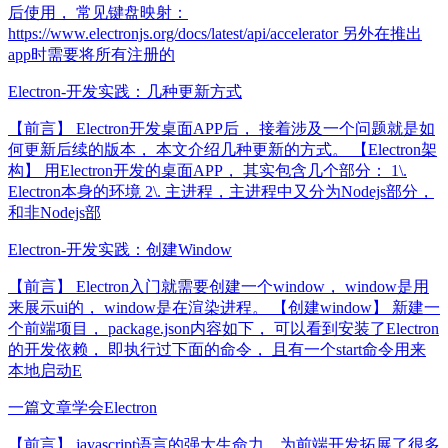
后使用， 常见键盘映射：
https://www.electronjs.org/docs/latest/api/accelerator 另外在推出
app时需要将所有注册的
Electron-开发实践：几种更新方式
【前言】 Electron开发桌面APP后， 接着涉及一个问题就是如
何更新后续的版本， 本文介绍几种更新的方式。 【Electron架
构】 用Electron开发的桌面APP， 其实包含几个部分： 1\.
Electron本身的环境 2\. 主进程，主进程中又分为Nodejs部分，
和非Nodejs部
Electron-开发实践：创建Window
【前言】 Electron入门就需要创建一个window， window是用
来展示ui的， window是在渲染进程。 【创建window】 新建一
个前端项目， package.json内容如下， 可以看到安装了Electron
的开发依赖， 即执行过下面的命令， 且有一个start命令用来
本地启动E
一篇文章学会Electron
【前言】 javascript语言的强大生命力，为前端开发拓展了很多