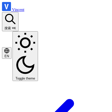
Vincent
搜索
⌘K
EN
Toggle theme