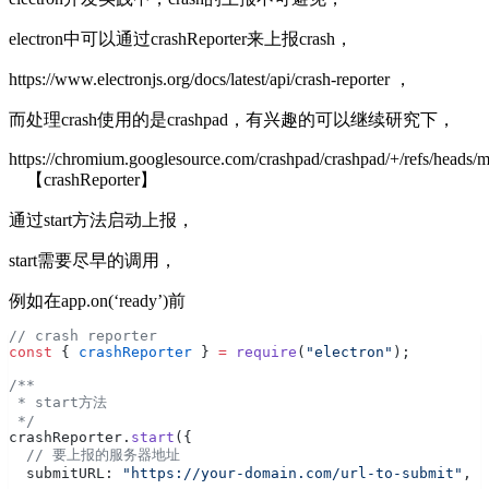
electron中可以通过crashReporter来上报crash，
https://www.electronjs.org/docs/latest/api/crash-reporter
，
而处理crash使用的是crashpad，有兴趣的可以继续研究下，
https://chromium.googlesource.com/crashpad/crashpad/+/refs/hea
【crashReporter】
通过start方法启动上报，
start需要尽早的调用，
例如在app.on(‘ready’)前
// crash reporter
const
 { 
crashReporter
 } 
=
 require
(
"electron"
);
/**
 * start方法
 */
crashReporter.
start
({
  // 要上报的服务器地址
  submitURL: 
"https://your-domain.com/url-to-submit"
,