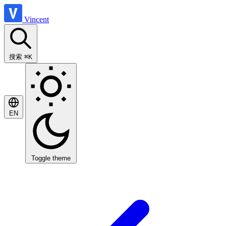
Vincent
搜索
⌘K
EN
Toggle theme