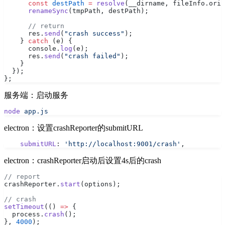
      const
 destPath
 =
 resolve
(__dirname, fileInfo.orig
      renameSync
(tmpPath, destPath);
      // return
      res.
send
(
"crash success"
);
    } 
catch
 (e) {
      console.
log
(e);
      res.
send
(
"crash failed"
);
    }
  });
};
服务端：启动服务
node
 app.js
electron：设置crashReporter的submitURL
    submitURL
: 
'http://localhost:9001/crash'
,
electron：crashReporter启动后设置4s后的crash
// report
crashReporter.
start
(options);
// crash
setTimeout
(() 
=>
 {
  process.
crash
();
}, 
4000
);