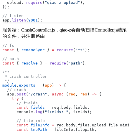
  upload: 
require
(
"qiao-z-upload"
),
});
// listen
app.
listen
(
9001
);
服务端：CrashController.js，qiao-z会自动扫描Controller.js结尾
的文件，并注册路由
// fs
const
 { 
renameSync
 } 
=
 require
(
"fs"
);
// path
const
 { 
resolve
 } 
=
 require
(
"path"
);
/**
 * crash controller
 */
module
.
exports
 =
 (
app
) 
=>
 {
  // crash
  app.
post
(
"/crash"
, 
async
 (
req
, 
res
) 
=>
 {
    try
 {
      // fields
      const
 fields
 =
 req.body.fields;
      console.
log
(
"fields: "
, fields);
      // file info
      const
 fileInfo
 =
 req.body.files.upload_file_minid
      const
 tmpPath
 =
 fileInfo.filepath;