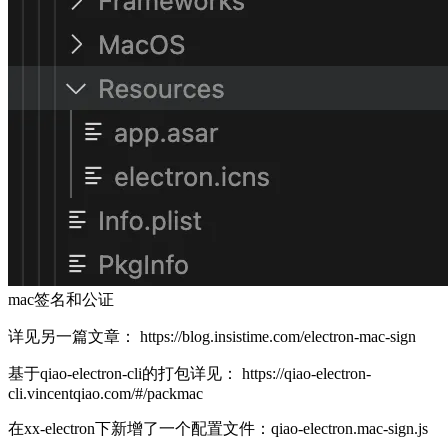
mac签名和公证
详见另一篇文章：
https://blog.insistime.com/electron-mac-sign
基于qiao-electron-cli的打包详见：
https://qiao-electron-
cli.vincentqiao.com/#/packmac
在xx-electron下新增了一个配置文件：qiao-electron.mac-sign.js