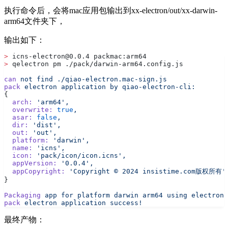
执行命令后，会将mac应用包输出到xx-electron/out/xx-darwin-
arm64文件夹下，
输出如下：
>
 icns-electron@0.0.4 packmac:arm64
>
 qelectron pm ./pack/darwin-arm64.config.js
can
 not
 find
 ./qiao-electron.mac-sign.js
pack
 electron
 application
 by
 qiao-electron-cli:
{
  arch:
 'arm64',
  overwrite:
 true
,
  asar:
 false
,
  dir:
 'dist',
  out:
 'out',
  platform:
 'darwin',
  name:
 'icns',
  icon:
 'pack/icon/icon.icns',
  appVersion:
 '0.0.4',
  appCopyright:
 'Copyright © 2024 insistime.com版权所有'
}
Packaging
 app
 for
 platform
 darwin
 arm64
 using
 electron
 
pack
 electron
 application
 success!
最终产物：