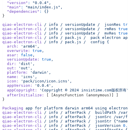
  "version"
:
 "0.0.4",
  "main"
:
 "main/index.js",
  "dependencies"
:
 {}
}
qiao-electron-cli
 /
 info
 /
 versionUpdate
 /
  jsonRes
 tru
qiao-electron-cli
 /
 info
 /
 versionUpdate
 /
  rmRes
 true
qiao-electron-cli
 /
 info
 /
 versionUpdate
 /
  mvRes
 true
qiao-electron-cli
 /
 info
 /
 pack.js
 /
  pack
 electron
 app
qiao-electron-cli
 /
 info
 /
 pack.js
 /
  config
 {
  arch:
 'arm64',
  overwrite:
 true
,
  asar:
 false
,
  versionUpdate:
 true
,
  dir:
 'dist',
  out:
 'out',
  platform:
 'darwin',
  name:
 'icns',
  icon:
 'pack/icon/icon.icns',
  appVersion:
 '0.0.4',
  appCopyright:
 'Copyright © 2024 insistime.com版权所有'
  afterInitialize:
 [ [AsyncFunction (anonymous)] ]
}
Packaging
 app
 for
 platform
 darwin
 arm64
 using
 electron
 
qiao-electron-cli
 /
 info
 /
 afterPack
 /
  buildPath
 /var/
qiao-electron-cli
 /
 info
 /
 afterPack
 /
  jsonSrc
 /var/fo
qiao-electron-cli
 /
 info
 /
 afterPack
 /
  jsonStr
 {"name"
qiao-electron-cli
 /
 info
 /
 afterPack
 /
  jsonVersion
 0.0
qiao-electron-cli
 /
 info
 /
 afterPack
 /
  jsonAfterStr
 {"