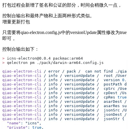
打包过程会新增了签名和公证的部分，时间会稍微久一点，
控制台输出和最终产物和上面两种形式类似。
增量更新打包
只需要将qiao-electron.config.js中的versionUpdate属性修改为true
即可，
控制台输出如下：
>
 icns-electron@0.0.4 packmac:arm64
>
 qelectron pm ./pack/darwin-arm64.config.js
qiao-electron-cli
 /
 error
 /
 pack
 /
  can
 not
 find
 ./qiao
qiao-electron-cli
 /
 info
 /
 versionUpdate
 /
  root
 /Users
qiao-electron-cli
 /
 info
 /
 versionUpdate
 /
  version
 0.0
qiao-electron-cli
 /
 info
 /
 versionUpdate
 /
  postPath
 di
qiao-electron-cli
 /
 info
 /
 versionUpdate
 /
  cpSrc
 /User
qiao-electron-cli
 /
 info
 /
 versionUpdate
 /
  cpDest
 /Use
qiao-electron-cli
 /
 info
 /
 versionUpdate
 /
  cpRes
 true
qiao-electron-cli
 /
 info
 /
 versionUpdate
 /
  asarDest
 /U
qiao-electron-cli
 /
 info
 /
 versionUpdate
 /
  asarRes
 suc
qiao-electron-cli
 /
 info
 /
 versionUpdate
 /
  jsonSrc
 /Us
qiao-electron-cli
 /
 info
 /
 versionUpdate
 /
  jsonDest
 /U
qiao-electron-cli
 /
 info
 /
 versionUpdate
 /
  jsonStr
 {
  "name"
:
 "icns",
  "private"
:
 true
,