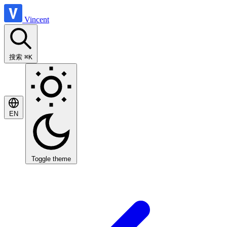
Vincent
搜索
⌘K
EN
Toggle theme