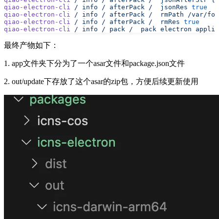
qiao-electron-cli
 /
 info
 /
 afterPack
 /
  jsonRes
 true
qiao-electron-cli
 /
 info
 /
 afterPack
 /
  rmPath
 /var/fol
qiao-electron-cli
 /
 info
 /
 afterPack
 /
  rmRes
 true
qiao-electron-cli
 /
 info
 /
 pack
 /
  pack
 electron
 applic
最终产物如下：
1. app文件夹下分为了一个asar文件和package.json文件
2. out/update下存放了这个asar的zip包，方便后续更新使用