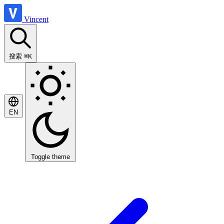
Vincent
搜索
⌘K
EN
Toggle theme