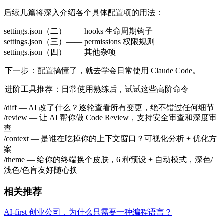
后续几篇将深入介绍各个具体配置项的用法：
settings.json（二）—— hooks 生命周期钩子
settings.json（三）—— permissions 权限规则
settings.json（四）—— 其他杂项
下一步
：配置搞懂了，就去
学会日常使用 Claude Code
。
进阶工具推荐
：日常使用熟练后，试试这些高阶命令——
/diff
— AI 改了什么？逐轮查看所有变更，绝不错过任何细节
/review
— 让 AI 帮你做 Code Review，支持安全审查和深度审
查
/context
— 是谁在吃掉你的上下文窗口？可视化分析 + 优化方
案
/theme
— 给你的终端换个皮肤，6 种预设 + 自动模式，深色/
浅色/色盲友好随心换
相关推荐
AI-first 创业公司，为什么只需要一种编程语言？