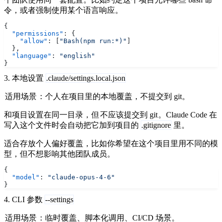
令，或者强制使用某个语言响应。
{
  "permissions"
: {
    "allow"
: [
"Bash(npm run:*)"
]
  },
  "language"
: 
"english"
}
3. 本地设置
.claude/settings.local.json
适用场景
：个人在项目里的本地覆盖，不提交到 git。
和项目设置在同一目录，但
不应该提交到 git
。Claude Code 在
写入这个文件时会自动把它加到项目的
.gitignore
里。
适合存放个人偏好覆盖，比如你希望在这个项目里用不同的模
型，但不想影响其他团队成员。
{
  "model"
: 
"claude-opus-4-6"
}
4. CLI 参数
--settings
适用场景
：临时覆盖、脚本化调用、CI/CD 场景。