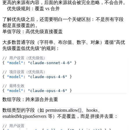
更高的来源有内容，后面的来源就会被完全忽略，不会合并。
优先级规则：覆盖 vs 合并
了解优先级之后，还需要明白一个关键区别：
不是所有字段
都是直接覆盖的
。
单值字段：高优先级直接覆盖
大多数普通字段（字符串、布尔值、数字、对象）遵循”高优
先级覆盖低优先级”的规则：
// 用户设置（优先级低）
{ 
"model"
: 
"claude-sonnet-4-6"
 }
// 项目设置（优先级高）
{ 
"model"
: 
"claude-opus-4-6"
 }
// 最终生效
{ 
"model"
: 
"claude-opus-4-6"
 }
数组字段：跨来源合并去重
数组类型的字段（如
permissions.allow[]
、
hooks
、
enabledMcpjsonServers
等）不是覆盖，而是
拼接并去重
：
// 用户设置