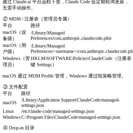
通过 Claude.ai 平台远程下发，Claude Code 会定期轮询更新，
无需手动操作。
② MDM / 注册表（管理员专属）
平台
路径
macOS（设
/Library/Managed
Preferences/com.anthropic.claudecode.plist
备级）
macOS（用
/Library/Managed
Preferences/<username>/com.anthropic.claudecode.pli
户级）
Windows（管
HKLM\SOFTWARE\Policies\ClaudeCode
（注册表
理员）
键
Settings
）
macOS 通过 MDM Profile 管理，Windows 通过组策略管理。
③ 文件配置
平台
路径
/Library/Application Support/ClaudeCode/managed-
macOS
settings.json
Linux
/etc/claude-code/managed-settings.json
Windows
C:\Program Files\ClaudeCode\managed-settings.json
④ Drop-in 目录