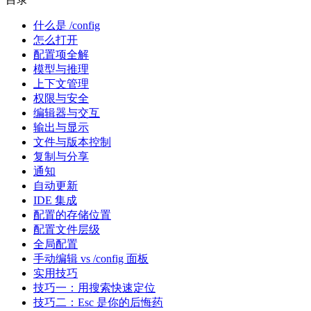
什么是 /config
怎么打开
配置项全解
模型与推理
上下文管理
权限与安全
编辑器与交互
输出与显示
文件与版本控制
复制与分享
通知
自动更新
IDE 集成
配置的存储位置
配置文件层级
全局配置
手动编辑 vs /config 面板
实用技巧
技巧一：用搜索快速定位
技巧二：Esc 是你的后悔药