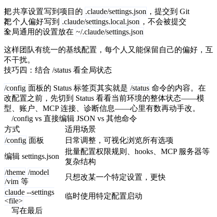
把
共享设置
写到项目的
.claude/settings.json
，提交到 Git
把
个人偏好
写到
.claude/settings.local.json
，不会被提交
全局通用的设置放在
~/.claude/settings.json
这样团队有统一的基线配置，每个人又能保留自己的偏好，互
不干扰。
技巧四：结合 /status 看全局状态
/config
面板的 Status 标签页其实就是
/status
命令的内容。在
改配置之前，先切到 Status 看看当前环境的整体状态——模
型、账户、MCP 连接、诊断信息——心里有数再动手改。
/config vs 直接编辑 JSON vs 其他命令
方式
适用场景
/config
面板
日常调整，可视化浏览所有选项
批量配置权限规则、hooks、MCP 服务器等
编辑 settings.json
复杂结构
/theme
/model
只想改某一个特定设置，更快
/vim
等
claude --settings
临时使用特定配置启动
<file>
写在最后