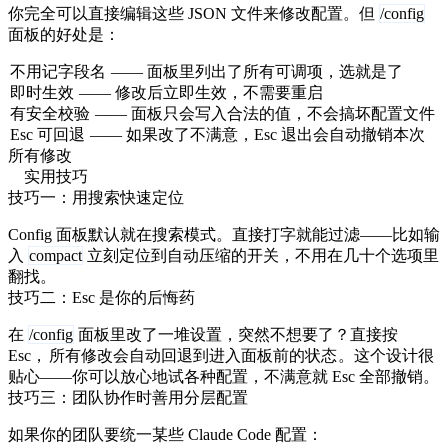
你完全可以直接编辑这些 JSON 文件来修改配置。但
/config
面板的好处是：
不用记字段名
—— 面板里列出了所有可调项，选就是了
即时生效
—— 修改后立即生效，不需要重启
有安全校验
—— 面板只会写入合法的值，不会搞坏配置文件
Esc 可回退
—— 如果改了不满意，Esc 退出会自动撤销本次
所有修改
实用技巧
技巧一：用搜索快速定位
Config 面板默认就在搜索模式。直接打字就能过滤——比如输
入
compact
立刻定位到自动压缩的开关，不用在几十个选项里
翻找。
技巧二：Esc 是你的后悔药
在
/config
面板里改了一堆设置，突然不想要了？直接按
Esc，
所有修改会自动回退到进入面板前的状态
。这个设计很
贴心——你可以放心地试各种配置，不满意就 Esc 全部撤销。
技巧三：团队协作时善用分层配置
如果你的团队要统一某些 Claude Code 配置：