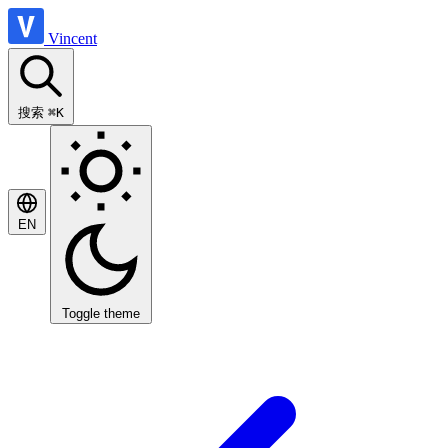
Vincent
搜索
⌘K
EN
Toggle theme