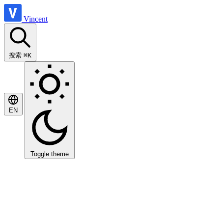
Vincent
搜索
⌘K
EN
Toggle theme