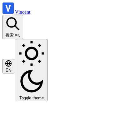
Vincent
搜索
⌘K
EN
Toggle theme