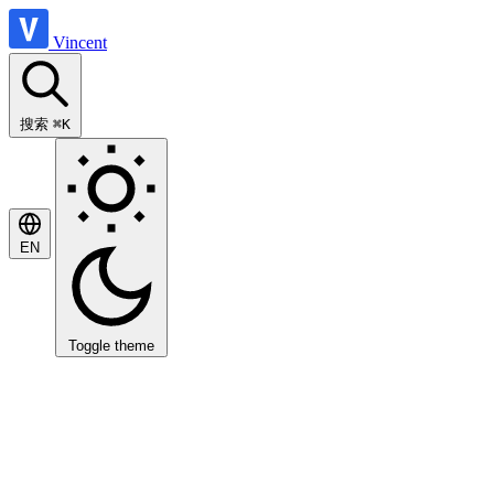
Vincent
搜索
⌘K
EN
Toggle theme