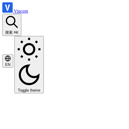
Vincent
搜索
⌘K
EN
Toggle theme