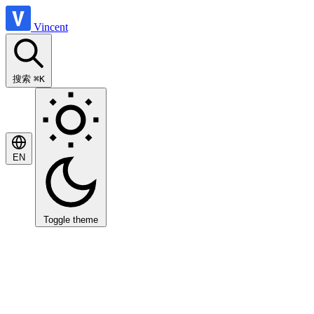
Vincent
搜索
⌘K
EN
Toggle theme