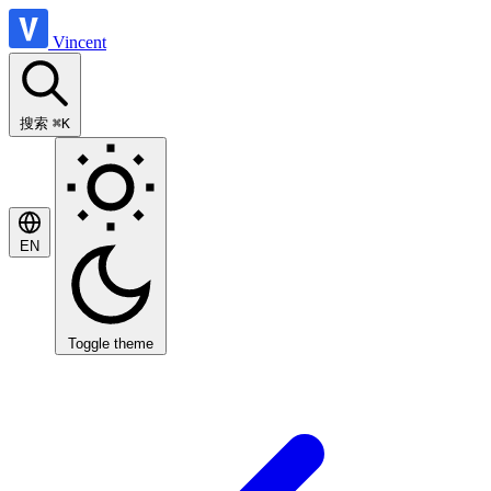
Vincent
搜索
⌘K
EN
Toggle theme