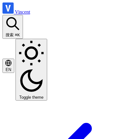
Vincent
搜索
⌘K
EN
Toggle theme