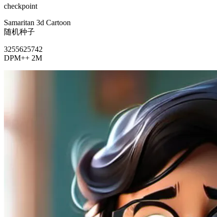
checkpoint
Samaritan 3d Cartoon
随机种子
3255625742
DPM++ 2M