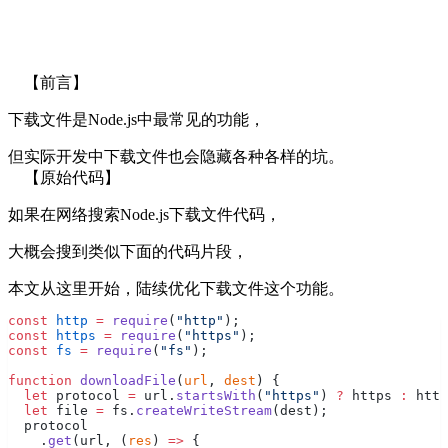
【前言】
下载文件是Node.js中最常见的功能，
但实际开发中下载文件也会隐藏各种各样的坑。
【原始代码】
如果在网络搜索Node.js下载文件代码，
大概会搜到类似下面的代码片段，
本文从这里开始，陆续优化下载文件这个功能。
const
 http
 =
 require
(
"http"
);
const
 https
 =
 require
(
"https"
);
const
 fs
 =
 require
(
"fs"
);
function
 downloadFile
(
url
, 
dest
) {
  let
 protocol 
=
 url.
startsWith
(
"https"
) 
?
 https 
:
 http
  let
 file 
=
 fs.
createWriteStream
(dest);
  protocol
    .
get
(url, (
res
) 
=>
 {