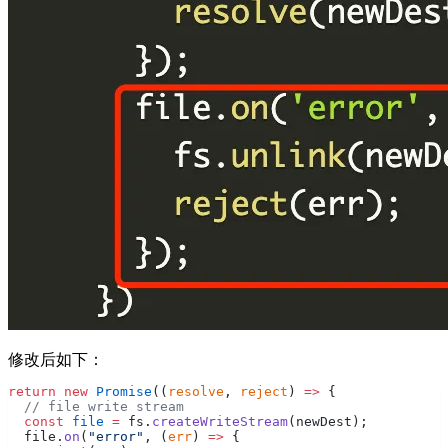
修改后如下：
return
 new
 Promise
((
resolve
, 
reject
) 
=>
 {
  // file write stream
  const
 file
 =
 fs.
createWriteStream
(newDest);
  file.
on
(
"error"
, (
err
) 
=>
 {