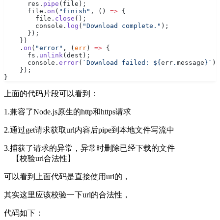
      res.
pipe
(file);
      file.
on
(
"finish"
, () 
=>
 {
        file.
close
();
        console.
log
(
"Download complete."
);
      });
    })
    .
on
(
"error"
, (
err
) 
=>
 {
      fs.
unlink
(dest);
      console.
error
(
`Download failed: ${
err
.
message
}`
);
    });
}
上面的代码片段可以看到：
1.兼容了Node.js原生的http和https请求
2.通过get请求获取url内容后pipe到本地文件写流中
3.捕获了请求的异常，异常时删除已经下载的文件
【校验url合法性】
可以看到上面代码是直接使用url的，
其实这里应该校验一下url的合法性，
代码如下：