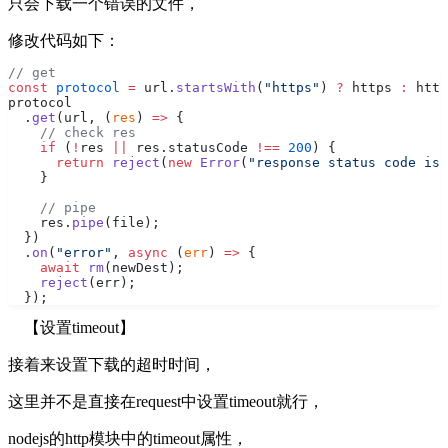
只会下载一个错误的文件，
修改代码如下：
// get
const
 protocol
 =
 url.
startsWith
(
"https"
) 
?
 https 
:
 http
protocol
  .
get
(url, (
res
) 
=>
 {
    // check res
    if
 (
!
res 
||
 res.statusCode 
!==
 200
) {
      return
 reject
(
new
 Error
(
"response status code is 
    }
    // pipe
    res.
pipe
(file);
  })
  .
on
(
"error"
, 
async
 (
err
) 
=>
 {
    await
 rm
(newDest);
    reject
(err);
  });
【设置timeout】
接着来设置下载的超时时间，
这里并不是直接在request中设置timeout就行，
nodejs的http模块中的timeout属性，