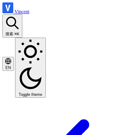
Vincent
搜索
⌘K
EN
Toggle theme