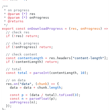
/**
 * on progress
 * 
@param
 {*}
 res
 * 
@param
 {*}
 onProgress
 * 
@returns
 */
export
 const
 onDownloadProgress
 =
 (
res
, 
onProgress
) 
=>
 
  // check res
  if
 (
!
res) 
return
;
  // check progress
  if
 (
!
onProgress) 
return
;
  // check content
  const
 contentLength
 =
 res.headers[
"content-length"
];
  if
 (
!
contentLength) 
return
;
  // total
  const
 total
 =
 parseInt
(contentLength, 
10
);
  // on data
  res.
on
(
"data"
, (
chunk
) 
=>
 {
    data 
=
 data 
+
 chunk.
length
;
    const
 p
 =
 (data 
/
 total).
toFixed
(
3
);
    const
 n
 =
 parseFloat
(p);
    onProgress
(n);
  });
};