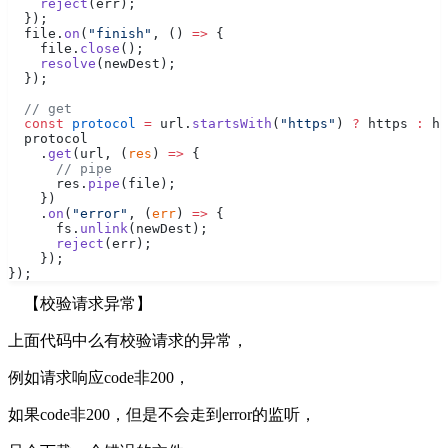
    reject
(err);
  });
  file.
on
(
"finish"
, () 
=>
 {
    file.
close
();
    resolve
(newDest);
  });
  // get
  const
 protocol
 =
 url.
startsWith
(
"https"
) 
?
 https 
:
 ht
  protocol
    .
get
(url, (
res
) 
=>
 {
      // pipe
      res.
pipe
(file);
    })
    .
on
(
"error"
, (
err
) 
=>
 {
      fs.
unlink
(newDest);
      reject
(err);
    });
});
【校验请求异常】
上面代码中么有校验请求的异常，
例如请求响应code非200，
如果code非200，但是不会走到error的监听，