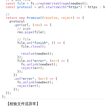
  const
 file
 =
 fs.
createWriteStream
(newDest);
  const
 protocol
 =
 url.
startsWith
(
"https"
) 
?
 https 
:
 ht
  //
  return
 new
 Promise
((
resolve
, 
reject
) 
=>
 {
    protocol
      .
get
(url, (
res
) 
=>
 {
        // pipe
        res.
pipe
(file);
        // file
        file.
on
(
"finish"
, () 
=>
 {
          file.
close
();
          resolve
(newDest);
        });
        file.
on
(
"error"
, (
err
) 
=>
 {
          fs.
unlink
(newDest);
          reject
(err);
        });
      })
      .
on
(
"error"
, (
err
) 
=>
 {
        fs.
unlink
(newDest);
        reject
(err);
      });
  });
};
【校验文件流异常】