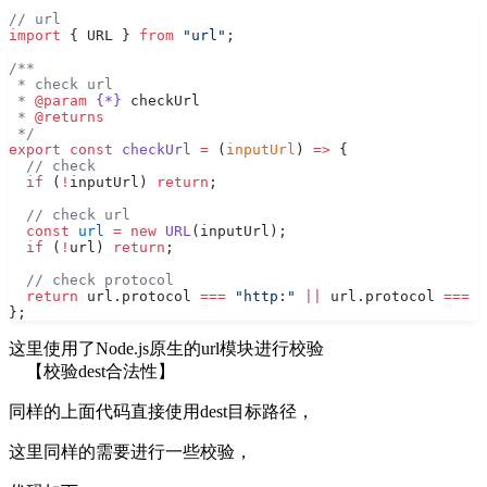
// url
import
 { URL } 
from
 "url"
;
/**
 * check url
 * 
@param
 {*}
 checkUrl
 * 
@returns
 */
export
 const
 checkUrl
 =
 (
inputUrl
) 
=>
 {
  // check
  if
 (
!
inputUrl) 
return
;
  // check url
  const
 url
 =
 new
 URL
(inputUrl);
  if
 (
!
url) 
return
;
  // check protocol
  return
 url.protocol 
===
 "http:"
 ||
 url.protocol 
===
 "
};
这里使用了Node.js原生的url模块进行校验
【校验dest合法性】
同样的上面代码直接使用dest目标路径，
这里同样的需要进行一些校验，