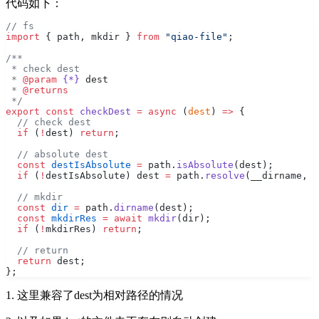
代码如下：
// fs
import
 { path, mkdir } 
from
 "qiao-file"
;
/**
 * check dest
 * 
@param
 {*}
 dest
 * 
@returns
 */
export
 const
 checkDest
 =
 async
 (
dest
) 
=>
 {
  // check dest
  if
 (
!
dest) 
return
;
  // absolute dest
  const
 destIsAbsolute
 =
 path.
isAbsolute
(dest);
  if
 (
!
destIsAbsolute) dest 
=
 path.
resolve
(__dirname, d
  // mkdir
  const
 dir
 =
 path.
dirname
(dest);
  const
 mkdirRes
 =
 await
 mkdir
(dir);
  if
 (
!
mkdirRes) 
return
;
  // return
  return
 dest;
};
1. 这里兼容了dest为相对路径的情况