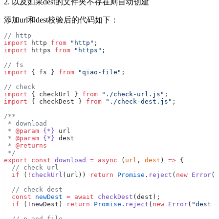
2. 以及如果dest的文件夹不存在则自动创建
添加url和dest校验后的代码如下：
// http
import
 http 
from
 "http"
;
import
 https 
from
 "https"
;
// fs
import
 { fs } 
from
 "qiao-file"
;
// check
import
 { checkUrl } 
from
 "./check-url.js"
;
import
 { checkDest } 
from
 "./check-dest.js"
;
/**
 * download
 * 
@param
 {*}
 url
 * 
@param
 {*}
 dest
 * 
@returns
 */
export
 const
 download
 =
 async
 (
url
, 
dest
) 
=>
 {
  // check url
  if
 (
!
checkUrl
(url)) 
return
 Promise
.
reject
(
new
 Error
(
"
  // check dest
  const
 newDest
 =
 await
 checkDest
(dest);
  if
 (
!
newDest) 
return
 Promise
.
reject
(
new
 Error
(
"dest i
  // p and file