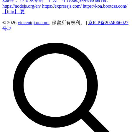
koa等， 本文从零到一开发一个Node.js的web server。
https://nodejs.org/en/ https://expressjs.com/ https://koa.bootcss.com/
【http】 要
© 2026
vincentqiao.com
. 保留所有权利。
|
京ICP备2024066027
号-2