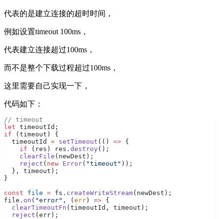
代表的是建立连接的超时时间，
例如设置timeout 100ms，
代表建立连接超过100ms，
而不是整个下载过程超过100ms，
这里需要自己实现一下，
代码如下：
// timeout
let
 timeoutId;
if
 (timeout) {
  timeoutId 
=
 setTimeout
(() 
=>
 {
    if
 (res) res.
destroy
();
    clearFile
(newDest);
    reject
(
new
 Error
(
"timeout"
));
  }, timeout);
}
const
 file
 =
 fs.
createWriteStream
(newDest);
file.
on
(
"error"
, (
err
) 
=>
 {
  clearTimeoutFn
(timeoutId, timeout);
  reject
(err);