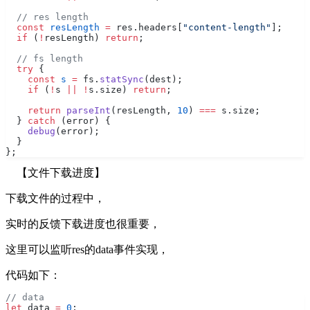
  // res length
  const
 resLength
 =
 res.headers[
"content-length"
];
  if
 (
!
resLength) 
return
;
  // fs length
  try
 {
    const
 s
 =
 fs.
statSync
(dest);
    if
 (
!
s 
||
 !
s.size) 
return
;
    return
 parseInt
(resLength, 
10
) 
===
 s.size;
  } 
catch
 (error) {
    debug
(error);
  }
};
【文件下载进度】
下载文件的过程中，
实时的反馈下载进度也很重要，
这里可以监听res的data事件实现，
代码如下：
// data
let
 data 
=
 0
;